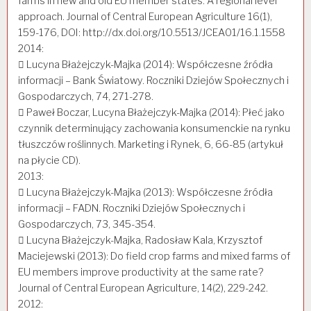
farms in new and old EU member states. A regional level
approach. Journal of Central European Agriculture 16(1),
159-176, DOI: http://dx.doi.org/10.5513/JCEA01/16.1.1558
2014:
 Lucyna Błażejczyk-Majka (2014): Współczesne źródła
informacji – Bank Światowy. Roczniki Dziejów Społecznych i
Gospodarczych, 74, 271-278.
 Paweł Boczar, Lucyna Błażejczyk-Majka (2014): Płeć jako
czynnik determinujący zachowania konsumenckie na rynku
tłuszczów roślinnych. Marketing i Rynek, 6, 66-85 (artykuł
na płycie CD).
2013:
 Lucyna Błażejczyk-Majka (2013): Współczesne źródła
informacji – FADN. Roczniki Dziejów Społecznych i
Gospodarczych, 73, 345-354.
 Lucyna Błażejczyk-Majka, Radosław Kala, Krzysztof
Maciejewski (2013): Do field crop farms and mixed farms of
EU members improve productivity at the same rate?
Journal of Central European Agriculture, 14(2), 229-242.
2012: