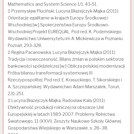
Mathematics and System Science 1/1, 43-51.
 Przemysław Pluciński, Lucyna Błażejczyk-Majka (2011):
Orientacje egalitarne w krajach Europy Środkowej i
Wschodniej [w:] Społeczeństwa Europy Środkowo-
Wschodniej.Projekt EUREQUAL. Pod red. K. Podemskiego.
Wydawnictwo Uniwersytetu im A. Mickiewicza w Poznaniu.
Poznań, 293-328.
 Regina Pacanowska, Lucyna Błażejczyk-Majka (2011):
Tradycja i nowoczesność. Bilans zmian w polskim sektorze
bankowości spółdzielczej [w:] Oblicza polskiej modernizacji
Próba bilansu transformacji systemowej III
Rzeczypospolitej. Pod red. E. Krasuckiego, T. Sikorskiego i
A. Szczepańskiej. Wydawnictwo Adam Marszałek, Toruń,
231-251.
 Lucyna Błażejczyk-Majka, Radosław Kala (2011):
Efektywność produkcji rolniczej na obszarze Unii
Europejskiej w latach 1989-2007. Problemy Rolnictwa
Światowego, 11 (XXVI). Zeszyty Naukowe Szkoły Głównej
Gospodarstwa Wiejskiego w Warszawie, s. 28–38.