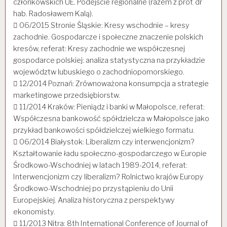
członkowskich UE. Podejście regionalne (razem z prof. dr
hab. Radosławem Kalą).
 06/2015 Stronie Śląskie: Kresy wschodnie – kresy
zachodnie. Gospodarcze i społeczne znaczenie polskich
kresów, referat: Kresy zachodnie we współczesnej
gospodarce polskiej: analiza statystyczna na przykładzie
województw lubuskiego o zachodniopomorskiego.
 12/2014 Poznań: Zrównoważona konsumpcja a strategie
marketingowe przedsiębiorstw.
 11/2014 Kraków: Pieniądz i banki w Małopolsce, referat:
Współczesna bankowość spółdzielcza w Małopolsce jako
przykład bankowości spółdzielczej wielkiego formatu.
 06/2014 Białystok: Liberalizm czy interwencjonizm?
Kształtowanie ładu społeczno-gospodarczego w Europie
Środkowo-Wschodniej w latach 1989-2014, referat:
Interwencjonizm czy liberalizm? Rolnictwo krajów Europy
Środkowo-Wschodniej po przystąpieniu do Unii
Europejskiej. Analiza historyczna z perspektywy
ekonomisty.
 11/2013 Nitra: 8th International Conference of Journal of