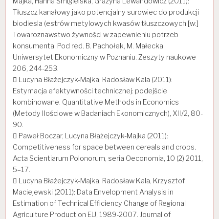
Majka, Hanna Śmigielska, Grażyna Lewandowicz (2011):
Tłuszcz kanałowy jako potencjalny surowiec do produkcji
biodiesla (estrów metylowych kwasów tłuszczowych [w:]
Towaroznawstwo żywności w zapewnieniu potrzeb
konsumenta. Pod red. B. Pachołek, M. Małecka.
Uniwersytet Ekonomiczny w Poznaniu. Zeszyty naukowe
206, 244-253.
 Lucyna Błażejczyk-Majka, Radosław Kala (2011):
Estymacja efektywności technicznej: podejście
kombinowane. Quantitative Methods in Economics
(Metody Ilościowe w Badaniach Ekonomicznych), XII/2, 80-
90.
 Paweł Boczar, Lucyna Błażejczyk-Majka (2011):
Competitiveness for space between cereals and crops.
Acta Scientiarum Polonorum, seria Oeconomia, 10 (2) 2011,
5–17.
 Lucyna Błażejczyk-Majka, Radosław Kala, Krzysztof
Maciejewski (2011): Data Envelopment Analysis in
Estimation of Technical Efficiency Change of Regional
Agriculture Production EU, 1989-2007. Journal of