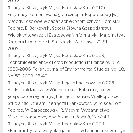
2010:
 Lucyna Błażejczyk-Majka, Radosław Kala (2010):
Estymacja kombinowana granicznej funkcji produkcji [w:]
Metody ilościowe w badaniach ekonomicznych. Tom XI/2.
Pod red. B. Borkowski. Szkoła Główna Gospodarstwa
Wiejskiego. Wydział Zastosowań Informatyki i Matematyki.
Katedra Ekonometrii i Statystyki. Warszawa, 71-91.
2009:
 Lucyna Błażejczyk-Majka, Radosław Kala (2009):
Economic efficiency of crop production in France by DEA,
1989-2006. Polish Journal of Environmental Studies. vol. 18,
No. 5B. 2009. 35-40.
 Lucyna Błażejczyk-Majka, Regina Pacanowska (2009):
Banki spółdzielcze w Wielkopolsce. Rola i miejsce w
gospodarce regionu [w:] Pieniądz i banki w Wielkopolsce.
Studia nad Dziejami Pieniądza i Bankowości w Polsce. Tom I.
Pod red. W. Garbaczewski, R. Macyra. Wydawnictwo
Muzeum Narodowego w Poznaniu. Poznań, 327-348.
 Lucyna Błażejczyk-Majka, Radosław Kala (2009):
Ekonometryczna weryfikacja podstaw teorii indukowanego