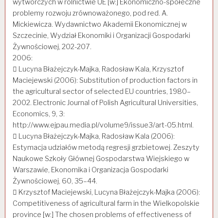
wytwórczych w rolnictwie UE [w:] Ekonomiczno-społeczne
problemy rozwoju zrównoważonego, pod red. A.
Mickiewicza. Wydawnictwo Akademii Ekonomicznej w
Szczecinie, Wydział Ekonomiki i Organizacji Gospodarki
Żywnościowej, 202-207.
2006:
 Lucyna Błażejczyk-Majka, Radosław Kala, Krzysztof
Maciejewski (2006): Substitution of production factors in
the agricultural sector of selected EU countries, 1980–
2002. Electronic Journal of Polish Agricultural Universities,
Economics, 9, 3:
http://www.ejpau.media.pl/volume9/issue3/art-05.html.
 Lucyna Błażejczyk-Majka, Radosław Kala (2006):
Estymacja udziałów metodą regresji grzbietowej. Zeszyty
Naukowe Szkoły Głównej Gospodarstwa Wiejskiego w
Warszawie, Ekonomika i Organizacja Gospodarki
Żywnościowej, 60, 35–44.
 Krzysztof Maciejewski, Lucyna Błażejczyk-Majka (2006):
Competitiveness of agricultural farm in the Wielkopolskie
province [w:] The chosen problems of effectiveness of