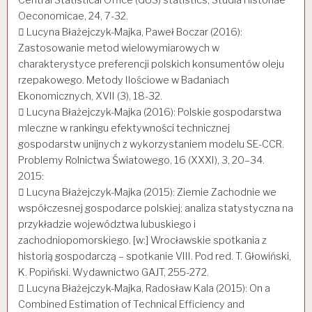
Oeconomicae, 24, 7-32.
 Lucyna Błażejczyk-Majka, Paweł Boczar (2016):
Zastosowanie metod wielowymiarowych w
charakterystyce preferencji polskich konsumentów oleju
rzepakowego. Metody Ilościowe w Badaniach
Ekonomicznych, XVII (3), 18-32.
 Lucyna Błażejczyk-Majka (2016): Polskie gospodarstwa
mleczne w rankingu efektywności technicznej
gospodarstw unijnych z wykorzystaniem modelu SE-CCR.
Problemy Rolnictwa Światowego, 16 (XXXI), 3, 20–34.
2015:
 Lucyna Błażejczyk-Majka (2015): Ziemie Zachodnie we
współczesnej gospodarce polskiej: analiza statystyczna na
przykładzie województwa lubuskiego i
zachodniopomorskiego. [w:] Wrocławskie spotkania z
historią gospodarczą – spotkanie VIII. Pod red. T. Głowiński,
K. Popiński. Wydawnictwo GAJT, 255-272.
 Lucyna Błażejczyk-Majka, Radosław Kala (2015): On a
Combined Estimation of Technical Efficiency and