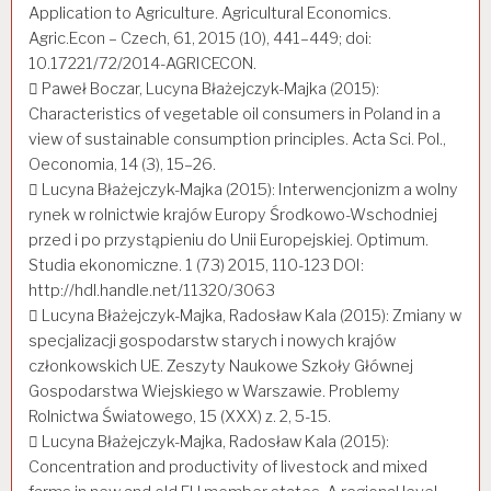
Application to Agriculture. Agricultural Economics.
Agric.Econ – Czech, 61, 2015 (10), 441–449; doi:
10.17221/72/2014-AGRICECON.
 Paweł Boczar, Lucyna Błażejczyk-Majka (2015):
Characteristics of vegetable oil consumers in Poland in a
view of sustainable consumption principles. Acta Sci. Pol.,
Oeconomia, 14 (3), 15–26.
 Lucyna Błażejczyk-Majka (2015): Interwencjonizm a wolny
rynek w rolnictwie krajów Europy Środkowo-Wschodniej
przed i po przystąpieniu do Unii Europejskiej. Optimum.
Studia ekonomiczne. 1 (73) 2015, 110-123 DOI:
http://hdl.handle.net/11320/3063
 Lucyna Błażejczyk-Majka, Radosław Kala (2015): Zmiany w
specjalizacji gospodarstw starych i nowych krajów
członkowskich UE. Zeszyty Naukowe Szkoły Głównej
Gospodarstwa Wiejskiego w Warszawie. Problemy
Rolnictwa Światowego, 15 (XXX) z. 2, 5-15.
 Lucyna Błażejczyk-Majka, Radosław Kala (2015):
Concentration and productivity of livestock and mixed