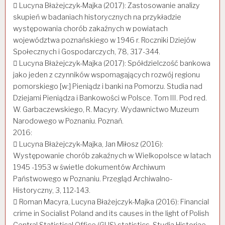
 Lucyna Błażejczyk-Majka (2017): Zastosowanie analizy
skupień w badaniach historycznych na przykładzie
występowania chorób zakaźnych w powiatach
województwa poznańskiego w 1946 r. Roczniki Dziejów
Społecznych i Gospodarczych, 78, 317-344.
 Lucyna Błażejczyk-Majka (2017): Spółdzielczość bankowa
jako jeden z czynników wspomagających rozwój regionu
pomorskiego [w:] Pieniądz i banki na Pomorzu. Studia nad
Dziejami Pieniądza i Bankowości w Polsce. Tom III. Pod red.
W. Garbaczewskiego, R. Macyry. Wydawnictwo Muzeum
Narodowego w Poznaniu. Poznań.
2016:
 Lucyna Błażejczyk-Majka, Jan Miłosz (2016):
Występowanie chorób zakaźnych w Wielkopolsce w latach
1945 -1953 w świetle dokumentów Archiwum
Państwowego w Poznaniu. Przegląd Archiwalno-
Historyczny, 3, 112-143.
 Roman Macyra, Lucyna Błażejczyk-Majka (2016): Financial
crime in Socialist Poland and its causes in the light of Polish
Central Statistical Office (GUS) statistics, Studia Historiae