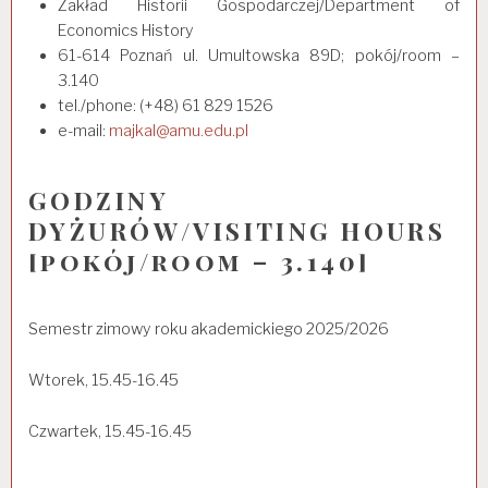
Zakład Historii Gospodarczej/Department of
Economics History
61-614 Poznań ul. Umultowska 89D; pokój/room –
3.140
tel./phone: (+48) 61 829 1526
e-mail:
majkal@amu.edu.pl
GODZINY
DYŻURÓW/VISITING HOURS
[pokój/room – 3.140]
Semestr zimowy roku akademickiego 2025/2026
Wtorek, 15.45-16.45
Czwartek, 15.45-16.45