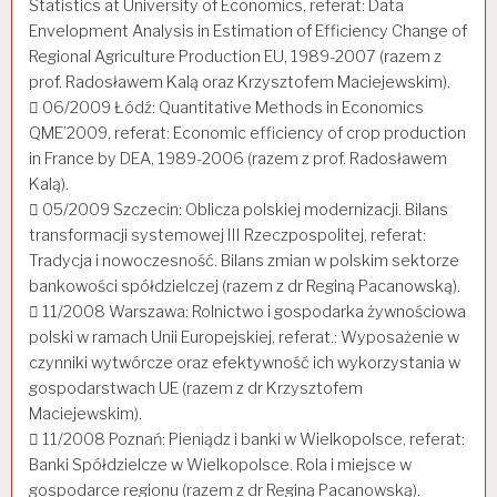
Statistics at University of Economics, referat: Data
Envelopment Analysis in Estimation of Efficiency Change of
Regional Agriculture Production EU, 1989-2007 (razem z
prof. Radosławem Kalą oraz Krzysztofem Maciejewskim).
 06/2009 Łódź: Quantitative Methods in Economics
QME’2009, referat: Economic efficiency of crop production
in France by DEA, 1989-2006 (razem z prof. Radosławem
Kalą).
 05/2009 Szczecin: Oblicza polskiej modernizacji. Bilans
transformacji systemowej III Rzeczpospolitej, referat:
Tradycja i nowoczesność. Bilans zmian w polskim sektorze
bankowości spółdzielczej (razem z dr Reginą Pacanowską).
 11/2008 Warszawa: Rolnictwo i gospodarka żywnościowa
polski w ramach Unii Europejskiej, referat.: Wyposażenie w
czynniki wytwórcze oraz efektywność ich wykorzystania w
gospodarstwach UE (razem z dr Krzysztofem
Maciejewskim).
 11/2008 Poznań: Pieniądz i banki w Wielkopolsce, referat:
Banki Spółdzielcze w Wielkopolsce. Rola i miejsce w
gospodarce regionu (razem z dr Reginą Pacanowską).