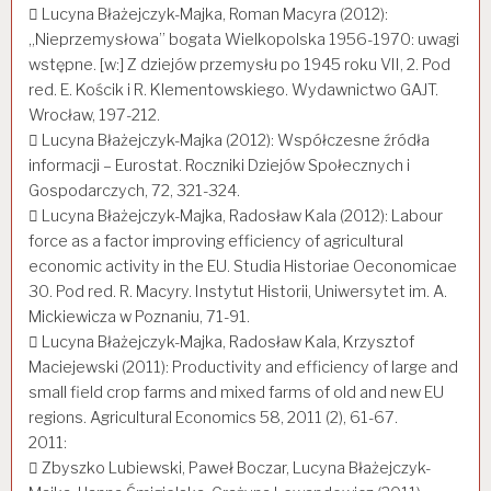
 Lucyna Błażejczyk-Majka, Roman Macyra (2012):
„Nieprzemysłowa” bogata Wielkopolska 1956-1970: uwagi
wstępne. [w:] Z dziejów przemysłu po 1945 roku VII, 2. Pod
red. E. Kościk i R. Klementowskiego. Wydawnictwo GAJT.
Wrocław, 197-212.
 Lucyna Błażejczyk-Majka (2012): Współczesne źródła
informacji – Eurostat. Roczniki Dziejów Społecznych i
Gospodarczych, 72, 321-324.
 Lucyna Błażejczyk-Majka, Radosław Kala (2012): Labour
force as a factor improving efficiency of agricultural
economic activity in the EU. Studia Historiae Oeconomicae
30. Pod red. R. Macyry. Instytut Historii, Uniwersytet im. A.
Mickiewicza w Poznaniu, 71-91.
 Lucyna Błażejczyk-Majka, Radosław Kala, Krzysztof
Maciejewski (2011): Productivity and efficiency of large and
small field crop farms and mixed farms of old and new EU
regions. Agricultural Economics 58, 2011 (2), 61-67.
2011:
 Zbyszko Lubiewski, Paweł Boczar, Lucyna Błażejczyk-