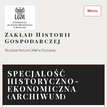
Skip
to
Menu
content
Zakład Historii
Gospodarczej
Wydział Historii UAM w Poznaniu
SPECJALOŚĆ
HISTORYCZNO-
EKONOMICZNA
(ARCHIWUM)